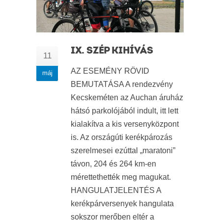
IX. SZÉP KIHÍVÁS
11
AZ ESEMÉNY RÖVID
máj
BEMUTATÁSA A rendezvény
Kecskeméten az Auchan áruház
hátsó parkolójából indult, itt lett
kialakítva a kis versenyközpont
is. Az országúti kerékpározás
szerelmesei ezúttal „maratoni”
távon, 204 és 264 km-en
mérettethették meg magukat.
HANGULATJELENTÉS A
kerékpárversenyek hangulata
sokszor merőben eltér a