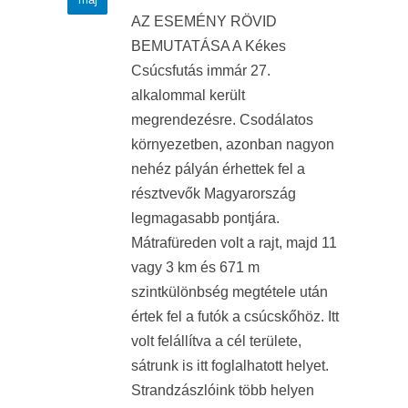
AZ ESEMÉNY RÖVID
BEMUTATÁSA A Kékes
Csúcsfutás immár 27.
alkalommal került
megrendezésre. Csodálatos
környezetben, azonban nagyon
nehéz pályán érhettek fel a
résztvevők Magyarország
legmagasabb pontjára.
Mátrafüreden volt a rajt, majd 11
vagy 3 km és 671 m
szintkülönbség megtétele után
értek fel a futók a csúcskőhöz. Itt
volt felállítva a cél területe,
sátrunk is itt foglalhatott helyet.
Strandzászlóink több helyen