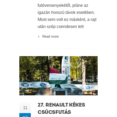
futóversenyekétől, pláne az
igazán hosszú távok esetében.
Most sem volt ez másként, a rajt
után szép csendesen telt
Read more
27. RENAULT KÉKES
11
CSÚCSFUTÁS
máj