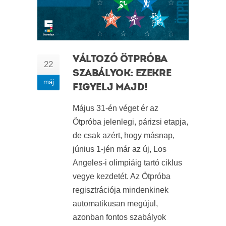
VÁLTOZÓ ÖTPRÓBA
22
SZABÁLYOK: EZEKRE
máj
FIGYELJ MAJD!
Május 31-én véget ér az
Ötpróba jelenlegi, párizsi etapja,
de csak azért, hogy másnap,
június 1-jén már az új, Los
Angeles-i olimpiáig tartó ciklus
vegye kezdetét. Az Ötpróba
regisztrációja mindenkinek
automatikusan megújul,
azonban fontos szabályok