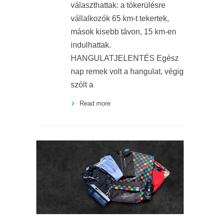
választhattak: a tókerülésre
vállalkozók 65 km-t tekertek,
mások kisebb távon, 15 km-en
indulhattak.
HANGULATJELENTÉS Egész
nap remek volt a hangulat, végig
szólt a
Read more