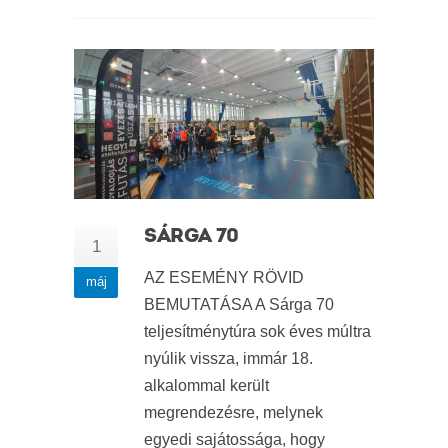
SÁRGA 70
1
AZ ESEMÉNY RÖVID
máj
BEMUTATÁSA A Sárga 70
teljesítménytúra sok éves múltra
nyúlik vissza, immár 18.
alkalommal került
megrendezésre, melynek
egyedi sajátossága, hogy