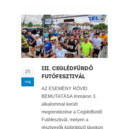
III. CEGLÉDFÜRDŐ
25
FUTÓFESZTIVÁL
máj
AZ ESEMÉNY RÖVID
BEMUTATÁSA Immáron 3.
alkalommal került
megrendezése a Ceglédfürdő
Futófesztivál, melyen a
résztvevők különböző távokon