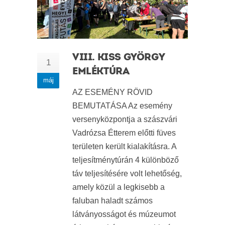
VIII. KISS GYÖRGY
1
EMLÉKTÚRA
máj
AZ ESEMÉNY RÖVID
BEMUTATÁSA Az esemény
versenyközpontja a szászvári
Vadrózsa Étterem előtti füves
területen került kialakításra. A
teljesítménytúrán 4 különböző
táv teljesítésére volt lehetőség,
amely közül a legkisebb a
faluban haladt számos
látványosságot és múzeumot