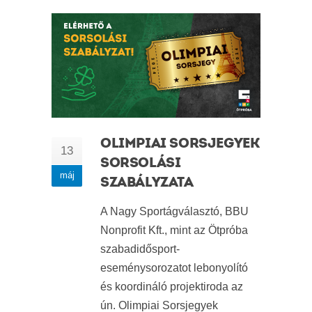
OLIMPIAI SORSJEGYEK
13
SORSOLÁSI
máj
SZABÁLYZATA
A Nagy Sportágválasztó, BBU
Nonprofit Kft., mint az Ötpróba
szabadidősport-
eseménysorozatot lebonyolító
és koordináló projektiroda az
ún. Olimpiai Sorsjegyek