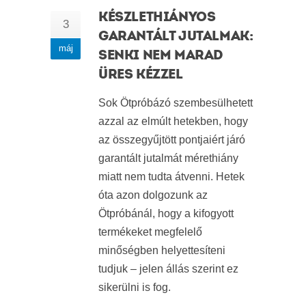
KÉSZLETHIÁNYOS
3
GARANTÁLT JUTALMAK:
máj
SENKI NEM MARAD
ÜRES KÉZZEL
Sok Ötpróbázó szembesülhetett
azzal az elmúlt hetekben, hogy
az összegyűjtött pontjaiért járó
garantált jutalmát mérethiány
miatt nem tudta átvenni. Hetek
óta azon dolgozunk az
Ötpróbánál, hogy a kifogyott
termékeket megfelelő
minőségben helyettesíteni
tudjuk – jelen állás szerint ez
sikerülni is fog.