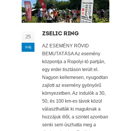
ZSELIC RING
25
AZ ESEMÉNY RÖVID
máj
BEMUTATÁSA Az esemény
központja a Ropolyi-tó partján,
egy erdei tisztáson terült el.
Nagyon kellemesen, nyugodtan
zajlott az esemény gyönyörű
környezetben. Az indulók a 30,
50, és 100 km-es távok közül
választhatták ki maguknak a
hozzájuk illőt, a szintet azonban
senki sem úszhatta meg a