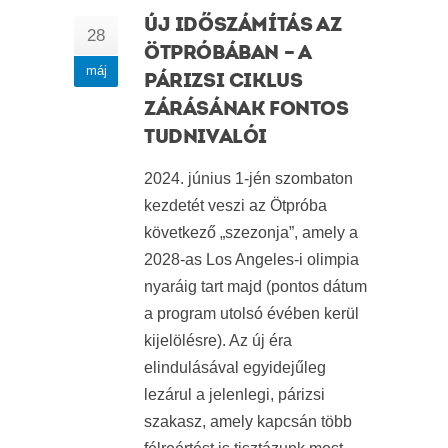
ÚJ IDŐSZÁMÍTÁS AZ
28
ÖTPRÓBÁBAN – A
máj
PÁRIZSI CIKLUS
ZÁRÁSÁNAK FONTOS
TUDNIVALÓI
2024. június 1-jén szombaton
kezdetét veszi az Ötpróba
következő „szezonja”, amely a
2028-as Los Angeles-i olimpia
nyaráig tart majd (pontos dátum
a program utolsó évében kerül
kijelölésre). Az új éra
elindulásával egyidejűleg
lezárul a jelenlegi, párizsi
szakasz, amely kapcsán több