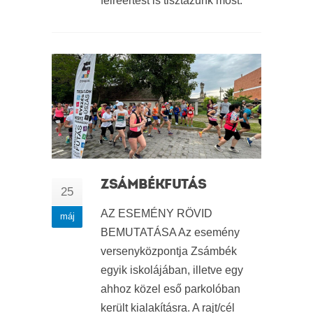
félreértést is tisztázunk most.
ZSÁMBÉKFUTÁS
25
AZ ESEMÉNY RÖVID
máj
BEMUTATÁSA Az esemény
versenyközpontja Zsámbék
egyik iskolájában, illetve egy
ahhoz közel eső parkolóban
került kialakításra. A rajt/cél