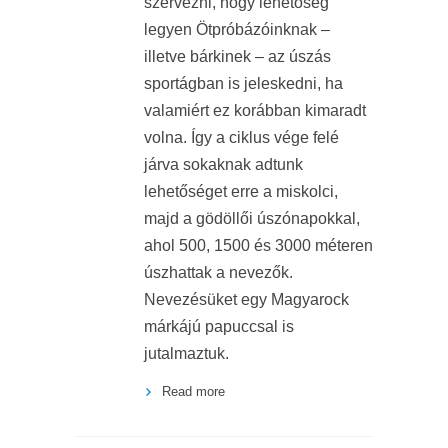
szervezni, hogy lehetőség
legyen Ötpróbázóinknak –
illetve bárkinek – az úszás
sportágban is jeleskedni, ha
valamiért ez korábban kimaradt
volna. Így a ciklus vége felé
járva sokaknak adtunk
lehetőséget erre a miskolci,
majd a gödöllői úszónapokkal,
ahol 500, 1500 és 3000 méteren
úszhattak a nevezők.
Nevezésüket egy Magyarock
márkájú papuccsal is
jutalmaztuk.
Read more