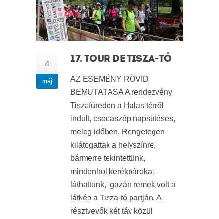
17. TOUR DE TISZA-TÓ
4
AZ ESEMÉNY RÖVID
máj
BEMUTATÁSA A rendezvény
Tiszafüreden a Halas térről
indult, csodaszép napsütéses,
meleg időben. Rengetegen
kilátogattak a helyszínre,
bármerre tekintettünk,
mindenhol kerékpárokat
láthattunk, igazán remek volt a
látkép a Tisza-tó partján. A
résztvevők két táv közül