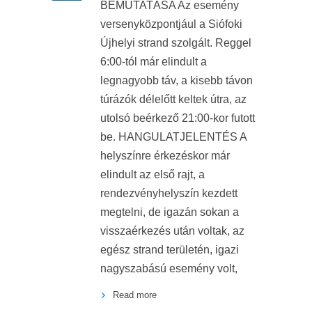
BEMUTATÁSA Az esemény
versenyközpontjául a Siófoki
Újhelyi strand szolgált. Reggel
6:00-tól már elindult a
legnagyobb táv, a kisebb távon
túrázók délelőtt keltek útra, az
utolsó beérkező 21:00-kor futott
be. HANGULATJELENTÉS A
helyszínre érkezéskor már
elindult az első rajt, a
rendezvényhelyszín kezdett
megtelni, de igazán sokan a
visszaérkezés után voltak, az
egész strand területén, igazi
nagyszabású esemény volt,
Read more