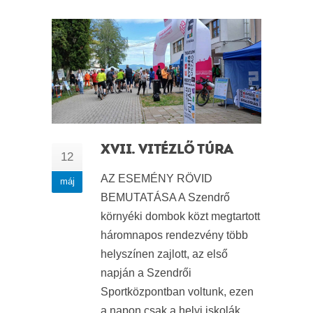
XVII. VITÉZLŐ TÚRA
12
AZ ESEMÉNY RÖVID
máj
BEMUTATÁSA A Szendrő
környéki dombok közt megtartott
háromnapos rendezvény több
helyszínen zajlott, az első
napján a Szendrői
Sportközpontban voltunk, ezen
a napon csak a helyi iskolák