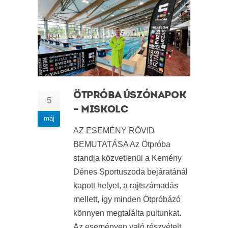
ÖTPRÓBA ÚSZÓNAPOK
5
– MISKOLC
máj
AZ ESEMÉNY RÖVID
BEMUTATÁSA Az Ötpróba
standja közvetlenül a Kemény
Dénes Sportuszoda bejáratánál
kapott helyet, a rajtszámadás
mellett, így minden Ötpróbázó
könnyen megtalálta pultunkat.
Az eseményen való részvételt