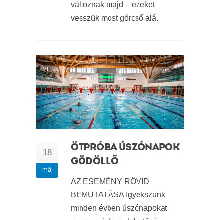
változnak majd – ezeket
vesszük most górcső alá.
ÖTPRÓBA ÚSZÓNAPOK
18
GÖDÖLLŐ
máj
AZ ESEMÉNY RÖVID
BEMUTATÁSA Igyekszünk
minden évben úszónapokat