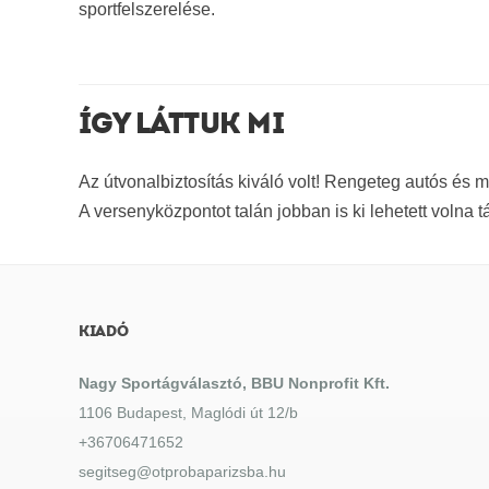
sportfelszerelése.
ÍGY LÁTTUK MI
Az útvonalbiztosítás kiváló volt! Rengeteg autós és mo
A versenyközpontot talán jobban is ki lehetett volna t
KIADÓ
Nagy Sportágválasztó, BBU Nonprofit Kft.
1106 Budapest, Maglódi út 12/b
+36706471652
segitseg@otprobaparizsba.hu