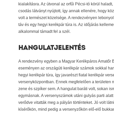
kialakításra. Az útvonal az orfűi Pécsi-tó körül halad
csodás látványt nyújtott, így annak ellenére, hogy kö
volt a természet közelsége. A rendezvényen lebonyolí
táv és egy hegyi kerékpár túra is. Az időjárás kelle
alkalommal támadt fel a szél.
HANGULATJELENTÉS
A rendezvény egyben a Magyar Kerékpáros Amatőr Ba
eseményen az országúti kerékpár számok sokkal han
hegyi kerékpár túra, így javarészt fiatal kerékpár vers
versenyközpontban. Ennek megfelelően a területen nem
zene és szpíker sem. A hangulat baráti volt, sokan is
egymásnak. A versenyszámok utáni gulyás parti alatt
verődve vitatták meg a pályán történteket. Jó volt lát
kísérőkön, mind pedig a versenyzőkön elő-elő bukkant