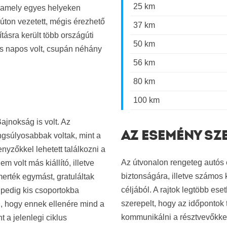
25 km
t, amely egyes helyeken
zúton vezetett, mégis érezhető
37 km
tásra került több országúti
50 km
mes napos volt, csupán néhány
56 km
80 km
100 km
jnokság is volt. Az
AZ ESEMÉNY SZ
gsúlyosabbak voltak, mint a
enyzőkkel lehetett találkozni a
Az útvonalon rengeteg autós 
 volt más kiállító, illetve
biztonságára, illetve számos k
merték egymást, gratuláltak
céljából. A rajtok legtöbb ese
 pedig kis csoportokba
szerepelt, hogy az időpontok 
ni, hogy ennek ellenére mind a
kommunikálni a résztvevőkkel 
 a jelenlegi ciklus