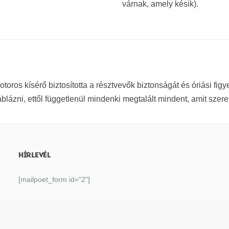
várnak, amely késik).
toros kísérő biztosította a résztvevők biztonságát és óriási figy
áblázni, ettől függetlenül mindenki megtalált mindent, amit szeret
HÍRLEVÉL
[mailpoet_form id="2"]