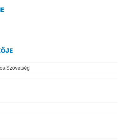
NE
ZŐJE
os Szövetség