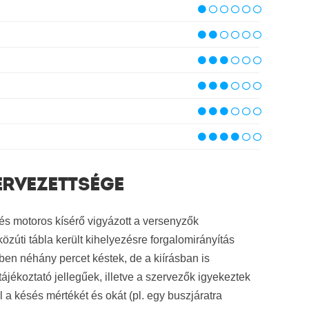
ERVEZETTSÉGE
és motoros kísérő vigyázott a versenyzők
özúti tábla került kihelyezésre forgalomirányítás
tben néhány percet késtek, de a kiírásban is
tájékoztató jellegűek, illetve a szervezők igyekeztek
a késés mértékét és okát (pl. egy buszjáratra