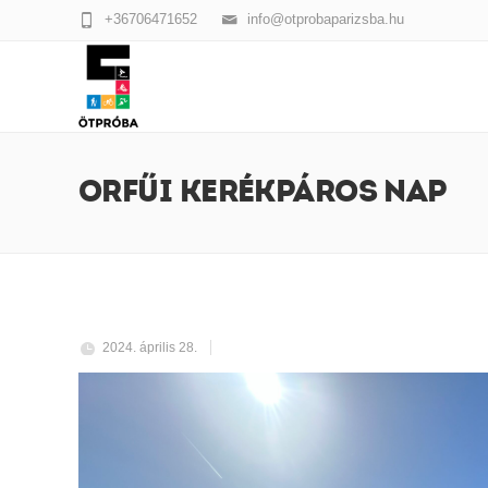
+36706471652
info@otprobaparizsba.hu
ORFŰI KERÉKPÁROS NAP
2024. április 28.