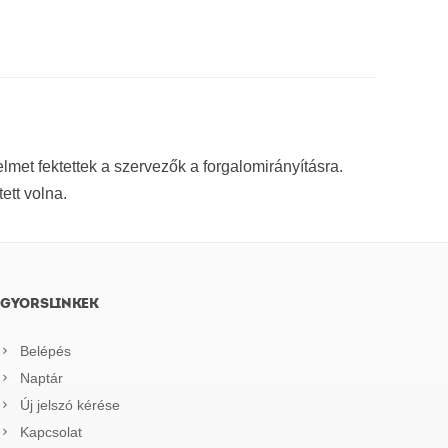
elmet fektettek a szervezők a forgalomirányításra.
ett volna.
GYORSLINKEK
Belépés
Naptár
Új jelszó kérése
Kapcsolat