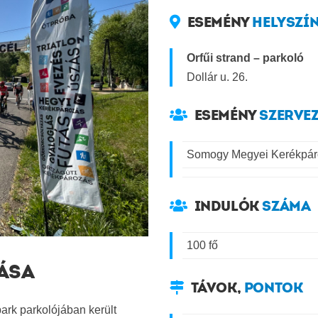
ESEMÉNY
HELYSZÍ
Orfűi strand – parkoló
Dollár u. 26.
ESEMÉNY
SZERVE
Somogy Megyei Kerékpár
INDULÓK
SZÁMA
100 fő
TÁSA
TÁVOK,
PONTOK
ark parkolójában került