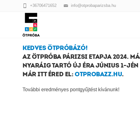
+36706471652
info@otprobaparizsba.hu
KEDVES ÖTPRÓBÁZÓ!
AZ ÖTPRÓBA PÁRIZSI ETAPJA 2024. MÁ
NYARÁIG TARTÓ ÚJ ÉRA JÚNIUS 1-JÉN 
MÁR ITT ÉRED EL:
OTPROBAZZ.HU
.
További eredményes pontgyűjtést kívánunk!