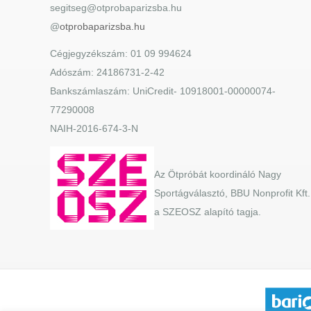
segitseg@otprobaparizsba.hu
@
otprobaparizsba.hu
Cégjegyzékszám: 01 09 994624
Adószám: 24186731-2-42
Bankszámlaszám: UniCredit- 10918001-00000074-
77290008
NAIH-2016-674-3-N
Az Ötpróbát koordináló Nagy
Sportágválasztó, BBU Nonprofit Kft.
a SZEOSZ alapító tagja.