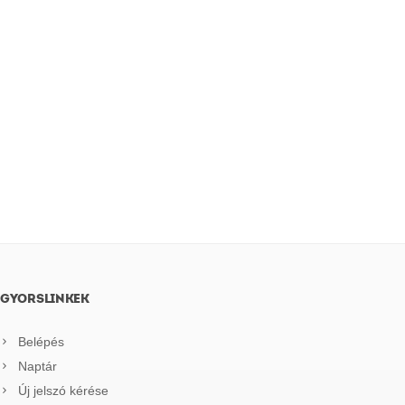
GYORSLINKEK
Belépés
Naptár
Új jelszó kérése