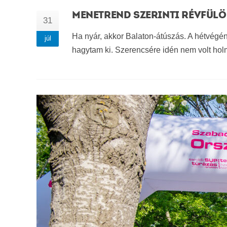
MENETREND SZERINTI RÉVFÜ
31
Ha nyár, akkor Balaton-átúszás. A hétvégé
júl
hagytam ki. Szerencsére idén nem volt hol