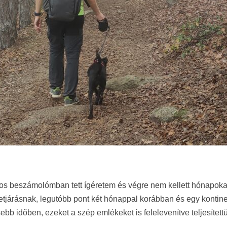
nos beszámolómban tett ígéretem és végre nem kellett hónapok
szetjárásnak, legutóbb pont két hónappal korábban és egy kontin
bb időben, ezeket a szép emlékeket is felelevenítve teljesítettü