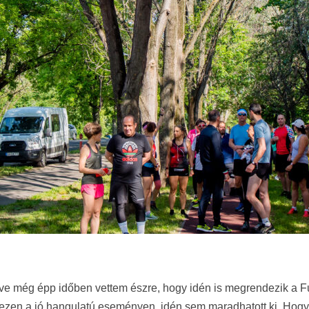
ve még épp időben vettem észre, hogy idén is megrendezik a F
t ezen a jó hangulatú eseményen, idén sem maradhatott ki. Hogy 