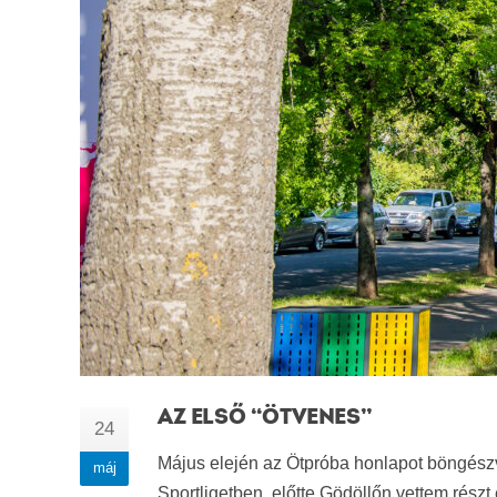
AZ ELSŐ “ÖTVENES”
24
Május elején az Ötpróba honlapot böngész
máj
Sportligetben, előtte Gödöllőn vettem rész