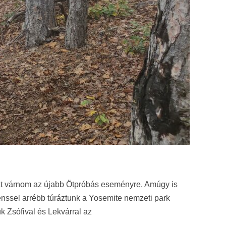
at várnom az újabb Ötpróbás eseményre. Amúgy is
enssel arrébb túráztunk a Yosemite nemzeti park
k Zsófival és Lekvárral az