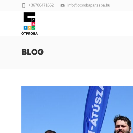
+36706471652
info@otprobaparizsba.hu
BLOG