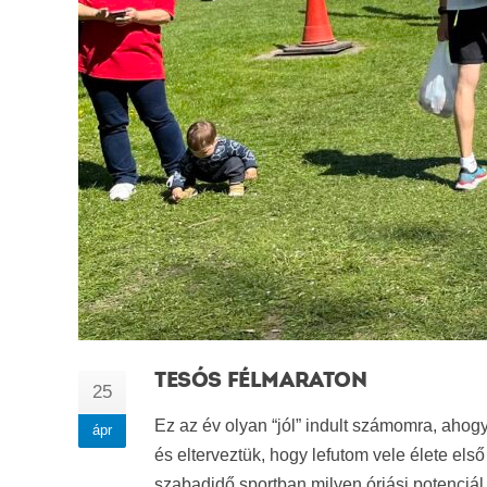
TESÓS FÉLMARATON
25
Ez az év olyan “jól” indult számomra, ahogy a
ápr
és elterveztük, hogy lefutom vele élete első 
szabadidő sportban milyen óriási potenciá