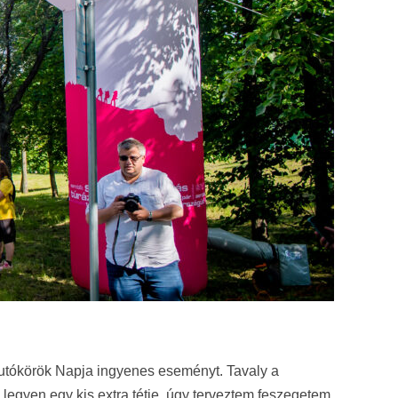
utókörök Napja ingyenes eseményt. Tavaly a
legyen egy kis extra tétje, úgy terveztem feszegetem