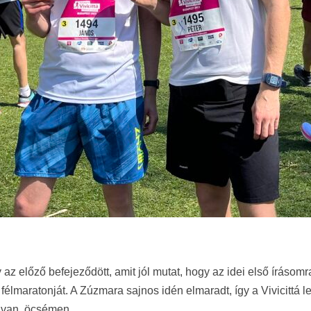
z előző befejeződött, amit jól mutat, hogy az idei első írásomra á
félmaratonját. A Zúzmara sajnos idén elmaradt, így a Vivicittá let
l van, öcsémen