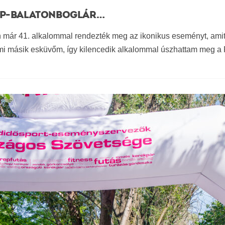
LÖP-BALATONBOGLÁR…
n már 41. alkalommal rendezték meg az ikonikus eseményt, amit
mi másik esküvőm, így kilencedik alkalommal úszhattam meg a R