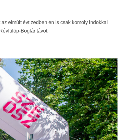
 az elmúlt évtizedben én is csak komoly indokkal
évfülöp-Boglár távot.