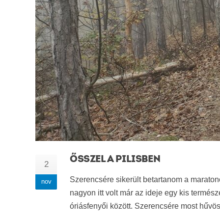
ŐSSZEL A PILISBEN
2
Szerencsére sikerült betartanom a marato
nov
nagyon itt volt már az ideje egy kis termé
óriásfenyői között. Szerencsére most hűvöse