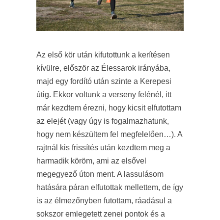
Az első kör után kifutottunk a kerítésen
kívülre, először az Élessarok irányába,
majd egy fordító után szinte a Kerepesi
útig. Ekkor voltunk a verseny felénél, itt
már kezdtem érezni, hogy kicsit elfutottam
az elejét (vagy úgy is fogalmazhatunk,
hogy nem készültem fel megfelelően…). A
rajtnál kis frissítés után kezdtem meg a
harmadik köröm, ami az elsővel
megegyező úton ment. A lassulásom
hatására páran elfutottak mellettem, de így
is az élmezőnyben futottam, ráadásul a
sokszor emlegetett zenei pontok és a