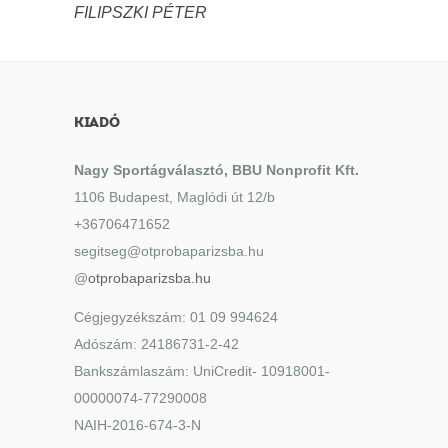
FILIPSZKI PÉTER
KIADÓ
Nagy Sportágválasztó, BBU Nonprofit Kft.
1106 Budapest, Maglódi út 12/b
+36706471652
segitseg@otprobaparizsba.hu
@
otprobaparizsba.hu
Cégjegyzékszám: 01 09 994624
Adószám: 24186731-2-42
Bankszámlaszám: UniCredit- 10918001-
00000074-77290008
NAIH-2016-674-3-N