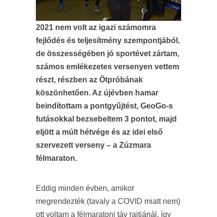
2021 nem volt az igazi számomra
fejlődés és teljesítmény szempontjából,
de összességében jó sportévet zártam,
számos emlékezetes versenyen vettem
részt, részben az Ötpróbának
köszönhetően. Az újévben hamar
beindítottam a pontgyűjtést, GeoGo-s
futásokkal bezsebeltem 3 pontot, majd
eljött a múlt hétvége és az idei első
szervezett verseny – a Zúzmara
félmaraton.
Eddig minden évben, amikor
megrendezték (tavaly a COVID miatt nem)
ott voltam a félmaratoni táv rajtjánál, így