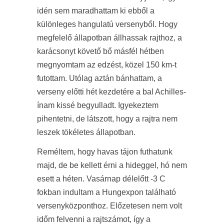
idén sem maradhattam ki ebből a
különleges hangulatú versenyből. Hogy
megfelelő állapotban állhassak rajthoz, a
karácsonyt követő bő másfél hétben
megnyomtam az edzést, közel 150 km-t
futottam. Utólag aztán bánhattam, a
verseny előtti hét kezdetére a bal Achilles-
ínam kissé begyulladt. Igyekeztem
pihentetni, de látszott, hogy a rajtra nem
leszek tökéletes állapotban.
Reméltem, hogy havas tájon futhatunk
majd, de be kellett érni a hideggel, hó nem
esett a héten. Vasárnap délelőtt -3 C
fokban indultam a Hungexpon található
versenyközponthoz. Előzetesen nem volt
időm felvenni a rajtszámot, így a