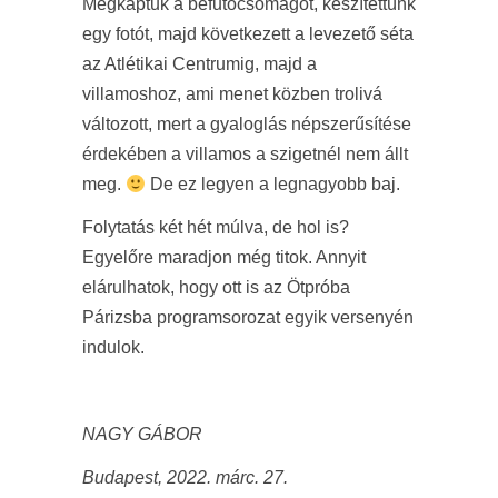
Megkaptuk a befutócsomagot, készítettünk
egy fotót, majd következett a levezető séta
az Atlétikai Centrumig, majd a
villamoshoz, ami menet közben trolivá
változott, mert a gyaloglás népszerűsítése
érdekében a villamos a szigetnél nem állt
meg.
De ez legyen a legnagyobb baj.
Folytatás két hét múlva, de hol is?
Egyelőre maradjon még titok. Annyit
elárulhatok, hogy ott is az Ötpróba
Párizsba programsorozat egyik versenyén
indulok.
NAGY GÁBOR
Budapest, 2022. márc. 27.