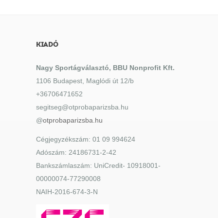
KIADÓ
Nagy Sportágválasztó, BBU Nonprofit Kft.
1106 Budapest, Maglódi út 12/b
+36706471652
segitseg@otprobaparizsba.hu
@
otprobaparizsba.hu
Cégjegyzékszám: 01 09 994624
Adószám: 24186731-2-42
Bankszámlaszám: UniCredit- 10918001-
00000074-77290008
NAIH-2016-674-3-N