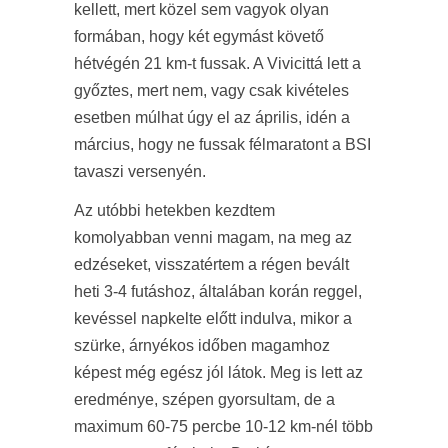
kellett, mert közel sem vagyok olyan
formában, hogy két egymást követő
hétvégén 21 km-t fussak. A Vivicittá lett a
győztes, mert nem, vagy csak kivételes
esetben múlhat úgy el az április, idén a
március, hogy ne fussak félmaratont a BSI
tavaszi versenyén.
Az utóbbi hetekben kezdtem
komolyabban venni magam, na meg az
edzéseket, visszatértem a régen bevált
heti 3-4 futáshoz, általában korán reggel,
kevéssel napkelte előtt indulva, mikor a
szürke, árnyékos időben magamhoz
képest még egész jól látok. Meg is lett az
eredménye, szépen gyorsultam, de a
maximum 60-75 percbe 10-12 km-nél több