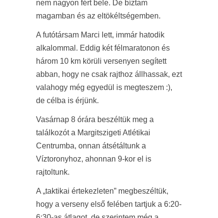
nem nagyon fért bele. De bíztam
magamban és az eltökéltségemben.
A futótársam Marci lett, immár hatodik
alkalommal. Eddig két félmaratonon és
három 10 km körüli versenyen segített
abban, hogy ne csak rajthoz állhassak, ezt
valahogy még egyedül is megteszem :),
de célba is érjünk.
Vasárnap 8 órára beszéltük meg a
találkozót a Margitszigeti Atlétikai
Centrumba, onnan átsétáltunk a
Víztoronyhoz, ahonnan 9-kor el is
rajtoltunk.
A „taktikai értekezleten” megbeszéltük,
hogy a verseny első felében tartjuk a 6:20-
6:30-as átlagot, de szerintem még a