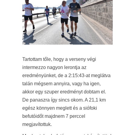
Tartottam tőle, hogy a verseny végi
intermezzo nagyon lerontja az
eredményünket, de a 2:15:43-at meglátva
talán mégsem annyira, vagy ha igen,
akkor egy szuper eredményt dobtam el.
De panaszra így sincs okom. A 21,1 km
egész könnyen meglett és a siófoki
befutóidőt majdnem 7 perccel
megjavítottuk.