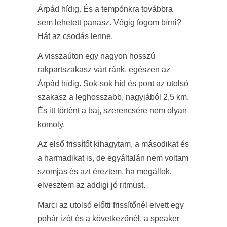
Árpád hídig. És a tempónkra továbbra
sem lehetett panasz. Végig fogom bírni?
Hát az csodás lenne.
A visszaúton egy nagyon hosszú
rakpartszakasz várt ránk, egészen az
Árpád hídig. Sok-sok híd és pont az utolsó
szakasz a leghosszabb, nagyjából 2,5 km.
És itt történt a baj, szerencsére nem olyan
komoly.
Az első frissítőt kihagytam, a másodikat és
a harmadikat is, de egyáltalán nem voltam
szomjas és azt éreztem, ha megállok,
elvesztem az addigi jó ritmust.
Marci az utolsó előtti frissítőnél elvett egy
pohár izót és a következőnél, a speaker