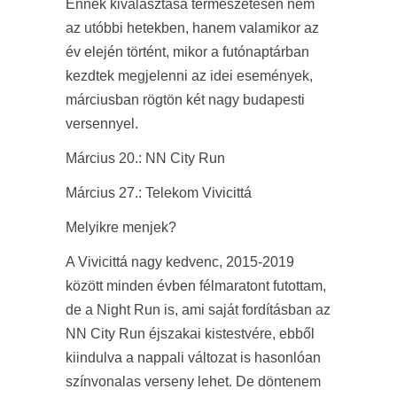
Ennek kiválasztása természetesen nem
az utóbbi hetekben, hanem valamikor az
év elején történt, mikor a futónaptárban
kezdtek megjelenni az idei események,
márciusban rögtön két nagy budapesti
versennyel.
Március 20.: NN City Run
Március 27.: Telekom Vivicittá
Melyikre menjek?
A Vivicittá nagy kedvenc, 2015-2019
között minden évben félmaratont futottam,
de a Night Run is, ami saját fordításban az
NN City Run éjszakai kistestvére, ebből
kiindulva a nappali változat is hasonlóan
színvonalas verseny lehet. De döntenem