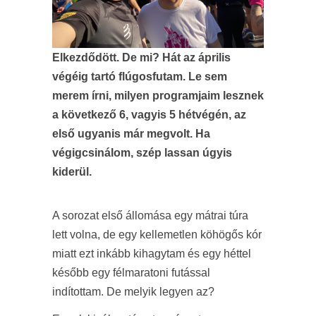
Elkezdődött. De mi? Hát az április
végéig tartó flúgosfutam. Le sem
merem írni, milyen programjaim lesznek
a következő 6, vagyis 5 hétvégén, az
első ugyanis már megvolt. Ha
végigcsinálom, szép lassan úgyis
kiderül.
A sorozat első állomása egy mátrai túra
lett volna, de egy kellemetlen köhögős kór
miatt ezt inkább kihagytam és egy héttel
később egy félmaratoni futással
indítottam. De melyik legyen az?