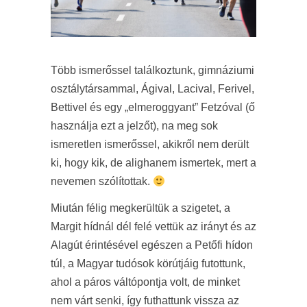
Több ismerőssel találkoztunk, gimnáziumi
osztálytársammal, Ágival, Lacival, Ferivel,
Bettivel és egy „elmeroggyant” Fetzóval (ő
használja ezt a jelzőt), na meg sok
ismeretlen ismerőssel, akikről nem derült
ki, hogy kik, de alighanem ismertek, mert a
nevemen szólítottak.
Miután félig megkerültük a szigetet, a
Margit hídnál dél felé vettük az irányt és az
Alagút érintésével egészen a Petőfi hídon
túl, a Magyar tudósok körútjáig futottunk,
ahol a páros váltópontja volt, de minket
nem várt senki, így futhattunk vissza az