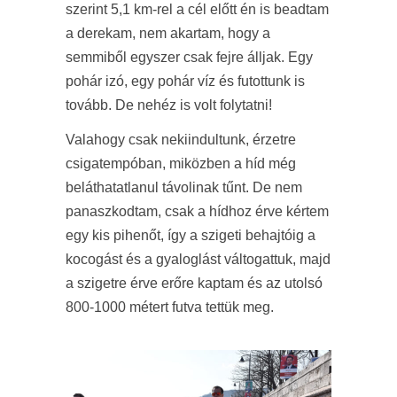
szerint 5,1 km-rel a cél előtt én is beadtam
a derekam, nem akartam, hogy a
semmiből egyszer csak fejre álljak. Egy
pohár izó, egy pohár víz és futottunk is
tovább. De nehéz is volt folytatni!
Valahogy csak nekiindultunk, érzetre
csigatempóban, miközben a híd még
beláthatatlanul távolinak tűnt. De nem
panaszkodtam, csak a hídhoz érve kértem
egy kis pihenőt, így a szigeti behajtóig a
kocogást és a gyaloglást váltogattuk, majd
a szigetre érve erőre kaptam és az utolsó
800-1000 métert futva tettük meg.