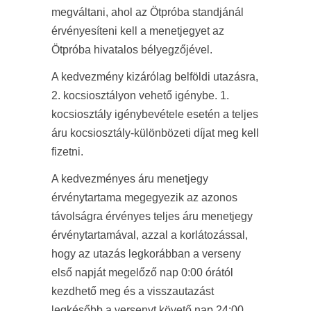
megváltani, ahol az Ötpróba standjánál
érvényesíteni kell a menetjegyet az
Ötpróba hivatalos bélyegzőjével.
A kedvezmény kizárólag belföldi utazásra,
2. kocsiosztályon vehető igénybe. 1.
kocsiosztály igénybevétele esetén a teljes
áru kocsiosztály-különbözeti díjat meg kell
fizetni.
A kedvezményes áru menetjegy
érvénytartama megegyezik az azonos
távolságra érvényes teljes áru menetjegy
érvénytartamával, azzal a korlátozással,
hogy az utazás legkorábban a verseny
első napját megelőző nap 0:00 órától
kezdhető meg és a visszautazást
legkésőbb a versenyt követő nap 24:00