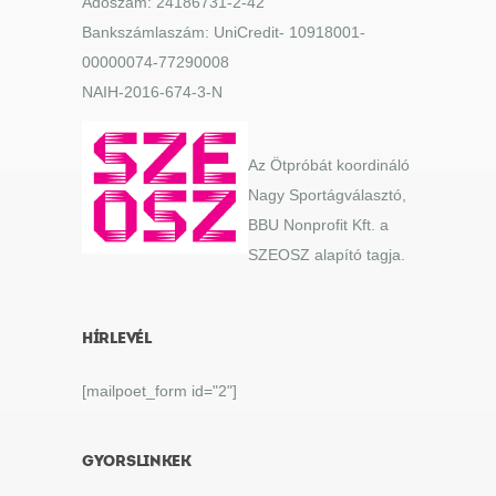
Adószám: 24186731-2-42
Bankszámlaszám: UniCredit- 10918001-
00000074-77290008
NAIH-2016-674-3-N
Az Ötpróbát koordináló
Nagy Sportágválasztó,
BBU Nonprofit Kft. a
SZEOSZ alapító tagja.
HÍRLEVÉL
[mailpoet_form id="2"]
GYORSLINKEK