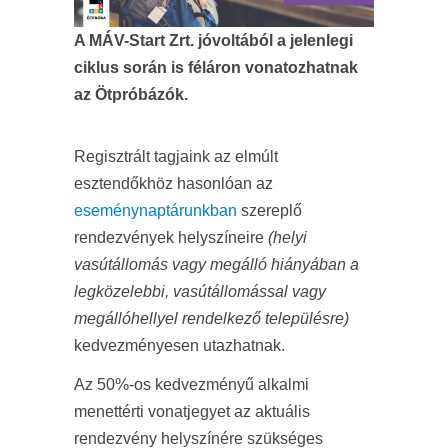
A MÁV-Start Zrt. jóvoltából a jelenlegi
ciklus során is féláron vonatozhatnak
az Ötpróbázók.
Regisztrált tagjaink az elmúlt
esztendőkhöz hasonlóan az
eseménynaptárunkban
szereplő
rendezvények helyszíneire
(helyi
vasútállomás vagy megálló hiányában a
legközelebbi, vasútállomással vagy
megállóhellyel rendelkező településre)
kedvezményesen utazhatnak.
Az 50%-os kedvezményű alkalmi
menettérti vonatjegyet az aktuális
rendezvény helyszínére szükséges