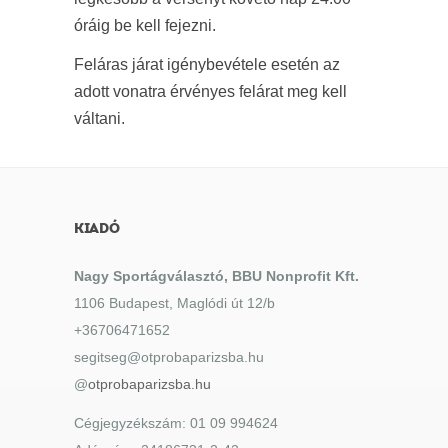
óráig be kell fejezni.
Feláras járat igénybevétele esetén az
adott vonatra érvényes felárat meg kell
váltani.
KIADÓ
Nagy Sportágválasztó, BBU Nonprofit Kft.
1106 Budapest, Maglódi út 12/b
+36706471652
segitseg@otprobaparizsba.hu
@
otprobaparizsba.hu
Cégjegyzékszám: 01 09 994624