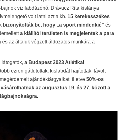
a-bajnok vízilabdázónő, Drávucz Rita kislánya
vmelengető volt látni azt a kb.
15 kerekesszékes
va bizonyították be, hogy „a sport mindenkié”
és
ndemellett
a kiállítói területen is megjelentek a para
 és az általuk végzett áldozatos munkára a
 látogatók,
a Budapest 2023 Atlétikai
bb ezren gátfutottak, kislabdát hajítottak, távolt
megérdemelt ajándéktárgyaikat, illetve
50%-os
vásárolhatnak az augusztus 19. és 27. között a
ilágbajnokságra.