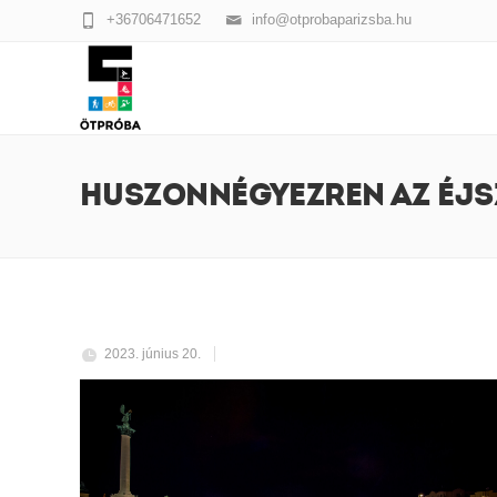
+36706471652
info@otprobaparizsba.hu
HUSZONNÉGYEZREN AZ ÉJS
2023. június 20.