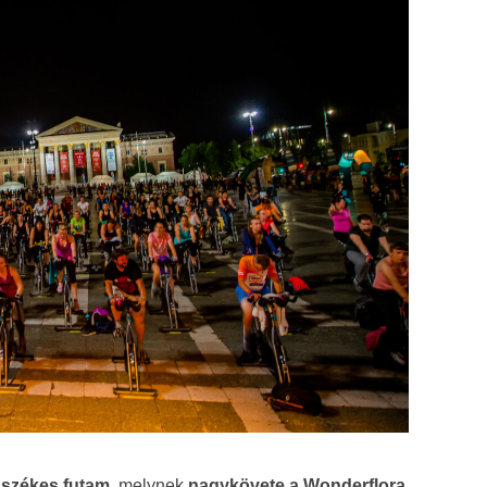
székes futam
, melynek
nagykövete a Wonderflora