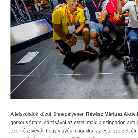
A felszólalók közül, ünnepélyesen
Révész Máriusz Aktív M
görkoris futam indításával az estét, majd a színpadon arr
ezer résztvevőt, hogy vigyék magukkal az este szerzett él