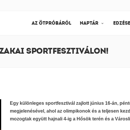
AZ ÖTPRÓBÁRÓL
NAPTÁR
EDZÉS
ZAKAI SPORTFESZTIVÁLON!
Egy különleges sportfesztivál zajlott június 16-án, pé
megjelenésével, ahol az olimpikonok és a teljesen k
mozogtak együtt hajnali 4-ig a Hősök terén és a Városl