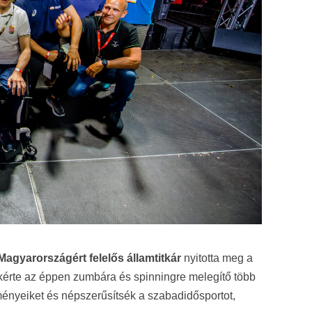
agyarországért felelős államtitkár
nyitotta meg a
a kérte az éppen zumbára és spinningre melegítő több
ményeiket és népszerűsítsék a szabadidősportot,