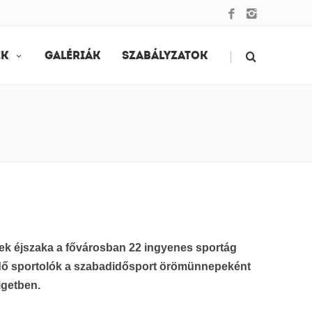
|
EK
GALÉRIÁK
SZABÁLYZATOK
ntek éjszaka a fővárosban 22 ingyenes sportág
ezdő sportolók a szabadidősport örömünnepeként
igetben.