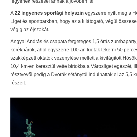
legyenek részesei annak a jövőben is!
A
22 ingyenes sportági helyszín
egyszerre nyílt meg a Hő
Liget és sportparkban, hogy az a kilátogató, végül összes
végig az éjszakát.
Angyal András és csapata fergeteges 1,5 órás zumbapartyja 
kerékpárok, ahol egyszerre 100-an tudtak tekerni 50 perces
szakképzett oktatók vezénylése mellett a kivilágított Hős
10,4 km-en keresztül vette birtokba a Városliget egészét, i
résztvevői pedig a Dvorák sétánytól indulhattak el az 5,5 
részeit.