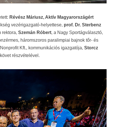
tett:
Révész Máriusz, Aktív Magyarországért
kség vezérigazgató-helyettese,
prof. Dr. Sterbenz
 rektora,
Szemán Róbert
, a Nagy Sportágválasztó,
onzérmes, háromszoros paralimpiai bajnok tőr- és
Nonprofit Kft., kommunikációs igazgatója,
Storcz
övet részvételével.