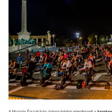
A Mozgás Éjszakáján újdonságként jelentkezett a
kerekes