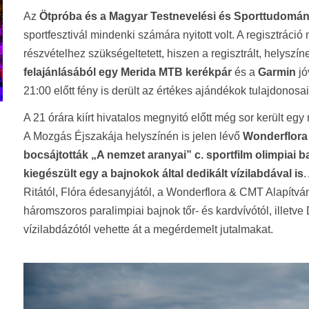
Az
Ötpróba és a Magyar Testnevelési és Sporttudomá
sportfesztivál mindenki számára nyitott volt. A regisztráci
részvételhez szükségeltetett, hiszen a regisztrált, helyszín
felajánlásából egy Merida MTB kerékpár
és a
Garmin
jó
21:00 előtt fény is derült az értékes ajándékok tulajdonosa
A 21 órára kiírt hivatalos megnyitó előtt még sor került
A Mozgás Éjszakája helyszínén is jelen lévő
Wonderflora 
bocsájtották „A nemzet aranyai” c. sportfilm olimpiai baj
kiegészült egy a bajnokok által dedikált vízilabdával is
.
Ritától, Flóra édesanyjától, a Wonderflora & CMT Alapítván
háromszoros paralimpiai bajnok tőr- és kardvívótól, illetv
vízilabdázótól vehette át a megérdemelt jutalmakat.