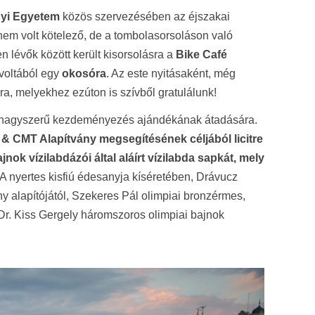
nyi Egyetem
közös szervezésében az éjszakai
ó nem volt kötelező, de a tombolasorsoláson való
en lévők között került kisorsolásra a
Bike Café
voltából egy
okosóra
. Az este nyitásaként, még
ira, melyekhez ezúton is szívből gratulálunk!
 egy nagyszerű kezdeményezés ajándékának átadására.
& CMT Alapítvány megsegítésének céljából licitre
nok vízilabdázói által aláírt vízilabda sapkát, mely
 A nyertes kisfiú édesanyja kíséretében, Drávucz
y alapítójától, Szekeres Pál olimpiai bronzérmes,
e Dr. Kiss Gergely háromszoros olimpiai bajnok