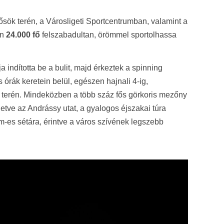
sök terén, a Városligeti Sportcentrumban, valamint a
en
24.000 fő
felszabadultan, örömmel sportolhassa
indította be a bulit, majd érkeztek a spinning
 órák keretein belül, egészen hajnali 4-ig,
ök terén. Mindeközben a több száz fős görkoris mezőny
lletve az Andrássy utat, a gyalogos éjszakai túra
km-es sétára, érintve a város szívének legszebb