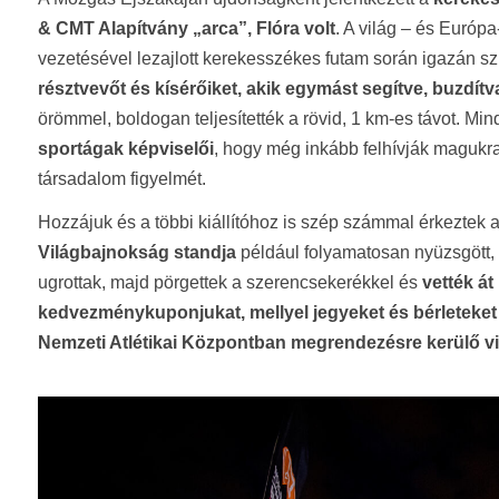
& CMT Alapítvány „arca”, Flóra volt
. A világ – és Európ
vezetésével lezajlott kerekesszékes futam során igazán szí
résztvevőt és kísérőiket, akik egymást segítve, buzdít
örömmel, boldogan teljesítették a rövid, 1 km-es távot. Mi
sportágak képviselői
, hogy még inkább felhívják magukra
társadalom figyelmét.
Hozzájuk és a többi kiállítóhoz is szép számmal érkeztek a
Világbajnokság standja
például folyamatosan nyüzsgött, tö
ugrottak, majd pörgettek a szerencsekerékkel és
vették át
kedvezménykuponjukat, mellyel jegyeket és bérleteket 
Nemzeti Atlétikai Központban megrendezésre kerülő v