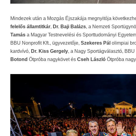
Mindezek után a Mozgás Éjszakája megnyitója következhe
felelős államtitkár
,
Dr. Baji Balázs
, a Nemzeti Sportügynö
Tamás
a Magyar Testnevelési és Sporttudományi Egyetem
BBU Nonprofit Kft., ügyvezetője,
Szekeres Pál
olimpiai br
kardvívó,
Dr. Kiss Gergely
, a Nagy Sportágválasztó, BBU 
Botond
Ötpróba nagykövet és
Cseh László
Ötpróba nagyk