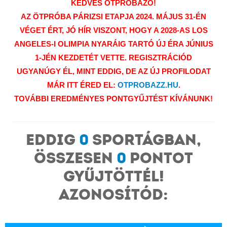
KEDVES ÖTPRÓBÁZÓ!
AZ ÖTPRÓBA PÁRIZSI ETAPJA 2024. MÁJUS 31-ÉN
VÉGET ÉRT, JÓ HÍR VISZONT, HOGY A 2028-AS LOS
ANGELES-I OLIMPIA NYARÁIG TARTÓ ÚJ ÉRA JÚNIUS
1-JÉN KEZDETÉT VETTE. REGISZTRÁCIÓD
UGYANÚGY ÉL, MINT EDDIG, DE AZ ÚJ PROFILODAT
MÁR ITT ÉRED EL:
OTPROBAZZ.HU
.
TOVÁBBI EREDMÉNYES PONTGYŰJTÉST KÍVÁNUNK!
Eddig
0
sportágban,
összesen
0
pontot
gyűjtöttél!
Azonosítód: