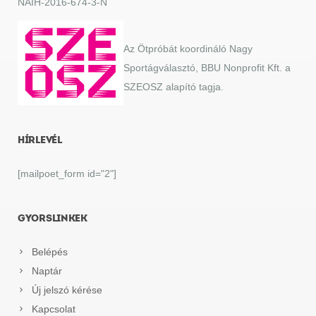
NAIH-2016-674-3-N
Az Ötpróbát koordináló Nagy
Sportágválasztó, BBU Nonprofit Kft. a
SZEOSZ alapító tagja.
HÍRLEVÉL
[mailpoet_form id="2"]
GYORSLINKEK
Belépés
Naptár
Új jelszó kérése
Kapcsolat