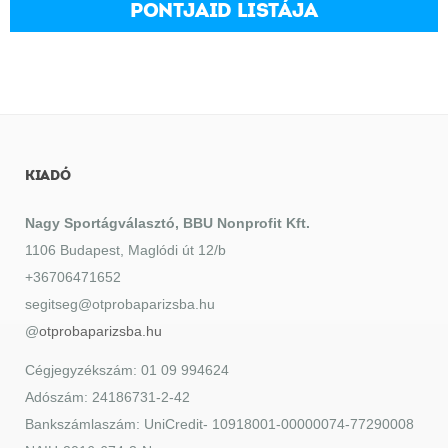
PONTJAID LISTÁJA
KIADÓ
Nagy Sportágválasztó, BBU Nonprofit Kft.
1106 Budapest, Maglódi út 12/b
+36706471652
segitseg@otprobaparizsba.hu
@
otprobaparizsba.hu
Cégjegyzékszám: 01 09 994624
Adószám: 24186731-2-42
Bankszámlaszám: UniCredit- 10918001-00000074-77290008