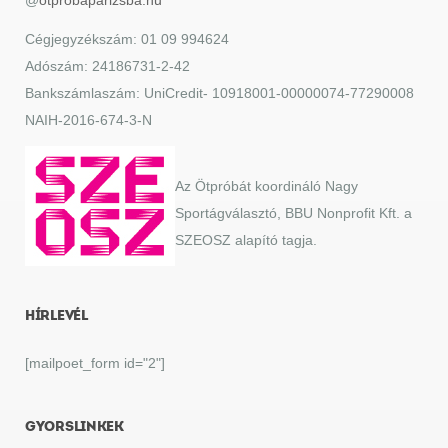
@
otprobaparizsba.hu
Cégjegyzékszám: 01 09 994624
Adószám: 24186731-2-42
Bankszámlaszám: UniCredit- 10918001-00000074-77290008
NAIH-2016-674-3-N
Az Ötpróbát koordináló Nagy
Sportágválasztó, BBU Nonprofit Kft. a
SZEOSZ alapító tagja.
HÍRLEVÉL
[mailpoet_form id="2"]
GYORSLINKEK