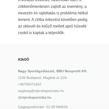
zökkenőmentesen zajlott az esemény, a
nevezés és rajtoltatás is probléma nélkül
lement. A célba érkezést követően pedig
az oklevél és kitűző mellett apró húsvéti
csokit is kaptak a teljesítők.
KIADÓ
Nagy Sportágválasztó, BBU Nonprofit Kft.
1106 Budapest, Maglódi út 12/b
+36706471652
segitseg@otprobaparizsba.hu
@
otprobaparizsba.hu
Cégjegyzékszám: 01 09 994624