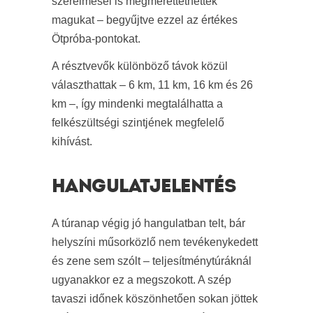
szerelmesei is megmérettethették
magukat – begyűjtve ezzel az értékes
Ötpróba-pontokat.
A résztvevők különböző távok közül
választhattak – 6 km, 11 km, 16 km és 26
km –, így mindenki megtalálhatta a
felkészültségi szintjének megfelelő
kihívást.
HANGULATJELENTÉS
A túranap végig jó hangulatban telt, bár
helyszíni műsorközlő nem tevékenykedett
és zene sem szólt – teljesítménytúráknál
ugyanakkor ez a megszokott. A szép
tavaszi időnek köszönhetően sokan jöttek