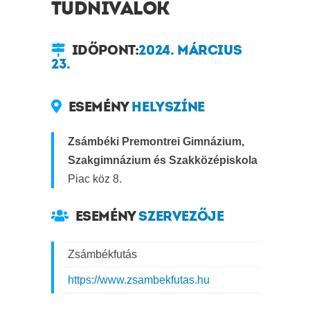
TUDNIVALÓK
IDŐPONT:
2024. MÁRCIUS
23.
ESEMÉNY
HELYSZÍNE
Zsámbéki Premontrei Gimnázium,
Szakgimnázium és Szakközépiskola
Piac köz 8.
ESEMÉNY
SZERVEZŐJE
Zsámbékfutás
https://www.zsambekfutas.hu