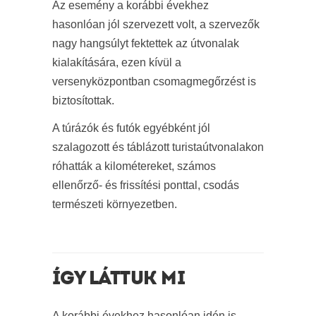
Az esemény a korábbi évekhez
hasonlóan jól szervezett volt, a szervezők
nagy hangsúlyt fektettek az útvonalak
kialakítására, ezen kívül a
versenyközpontban csomagmegőrzést is
biztosítottak.
A túrázók és futók egyébként jól
szalagozott és táblázott turistaútvonalakon
róhatták a kilométereket, számos
ellenőrző- és frissítési ponttal, csodás
természeti környezetben.
ÍGY LÁTTUK MI
A korábbi évekhez hasonlóan idén is