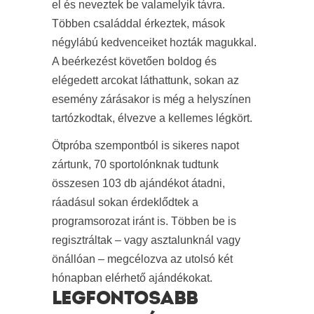
el és neveztek be valamelyik távra.
Többen családdal érkeztek, mások
négylábú kedvenceiket hozták magukkal.
A beérkezést követően boldog és
elégedett arcokat láthattunk, sokan az
esemény zárásakor is még a helyszínen
tartózkodtak, élvezve a kellemes légkört.
Ötpróba szempontból is sikeres napot
zártunk, 70 sportolónknak tudtunk
összesen 103 db ajándékot átadni,
ráadásul sokan érdeklődtek a
programsorozat iránt is. Többen be is
regisztráltak – vagy asztalunknál vagy
önállóan – megcélozva az utolsó két
hónapban elérhető ajándékokat.
LEGFONTOSABB