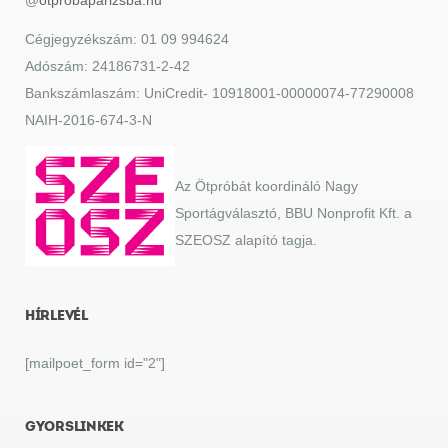
@
otprobaparizsba.hu
Cégjegyzékszám: 01 09 994624
Adószám: 24186731-2-42
Bankszámlaszám: UniCredit- 10918001-00000074-77290008
NAIH-2016-674-3-N
Az Ötpróbát koordináló Nagy
Sportágválasztó, BBU Nonprofit Kft. a
SZEOSZ alapító tagja.
HÍRLEVÉL
[mailpoet_form id="2"]
GYORSLINKEK