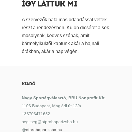
ÍGY LÁTTUK MI
A szervezők hatalmas odaadással vettek
részt a rendezésben. Külön dicséret a sok
mosolynak, kedves szónak, amit
bármelyiküktől kaptunk akár a hajnali
órákban, akár a nap végén.
KIADÓ
Nagy Sportágválasztó, BBU Nonprofit Kft.
1106 Budapest, Maglódi út 12/b
+36706471652
segitseg@otprobaparizsba.hu
@
otprobaparizsba.hu