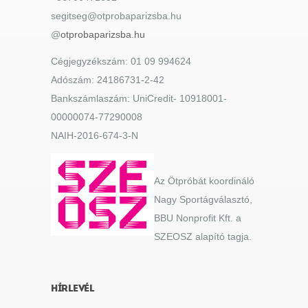
segitseg@otprobaparizsba.hu
@
otprobaparizsba.hu
Cégjegyzékszám: 01 09 994624
Adószám: 24186731-2-42
Bankszámlaszám: UniCredit- 10918001-
00000074-77290008
NAIH-2016-674-3-N
Az Ötpróbát koordináló
Nagy Sportágválasztó,
BBU Nonprofit Kft. a
SZEOSZ alapító tagja.
HÍRLEVÉL