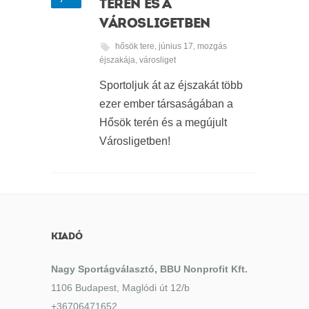
TERÉN ÉS A
VÁROSLIGETBEN
hősök tere
,
június 17
,
mozgás
éjszakája
,
városliget
Sportoljuk át az éjszakát több
ezer ember társaságában a
Hősök terén és a megújult
Városligetben!
KIADÓ
Nagy Sportágválasztó, BBU Nonprofit Kft.
1106 Budapest, Maglódi út 12/b
+36706471652