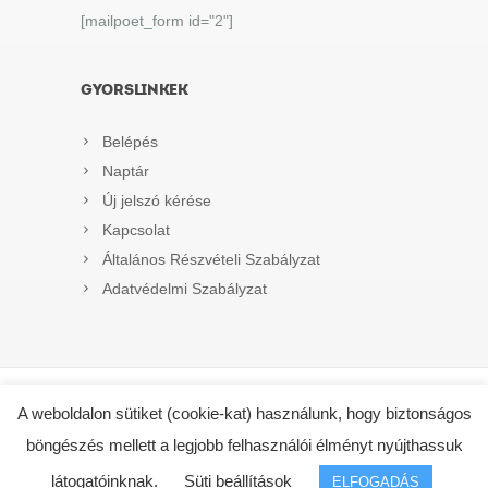
[mailpoet_form id="2"]
GYORSLINKEK
Belépés
Naptár
Új jelszó kérése
Kapcsolat
Általános Részvételi Szabályzat
Adatvédelmi Szabályzat
A weboldalon sütiket (cookie-kat) használunk, hogy biztonságos
böngészés mellett a legjobb felhasználói élményt nyújthassuk
Az online fizetést a Barion Payment Zrt. biztosítja, MNB
látogatóinknak.
Süti beállítások
engedély száma: H-EN-I-1064/2013
ELFOGADÁS