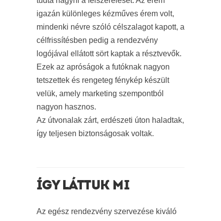
tudta hagyni a felszerelését. Az érem
igazán különleges kézműves érem volt,
mindenki névre szóló célszalagot kapott, a
célfrissítésben pedig a rendezvény
logójával ellátott sört kaptak a résztvevők.
Ezek az apróságok a futóknak nagyon
tetszettek és rengeteg fénykép készült
velük, amely marketing szempontból
nagyon hasznos.
Az útvonalak zárt, erdészeti úton haladtak,
így teljesen biztonságosak voltak.
ÍGY LÁTTUK MI
Az egész rendezvény szervezése kiváló