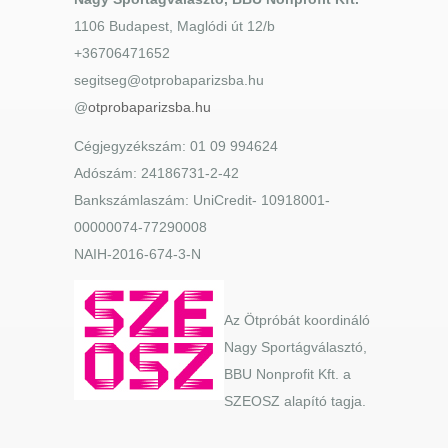
1106 Budapest, Maglódi út 12/b
+36706471652
segitseg@otprobaparizsba.hu
@
otprobaparizsba.hu
Cégjegyzékszám: 01 09 994624
Adószám: 24186731-2-42
Bankszámlaszám: UniCredit- 10918001-
00000074-77290008
NAIH-2016-674-3-N
Az Ötpróbát koordináló
Nagy Sportágválasztó,
BBU Nonprofit Kft. a
SZEOSZ alapító tagja.