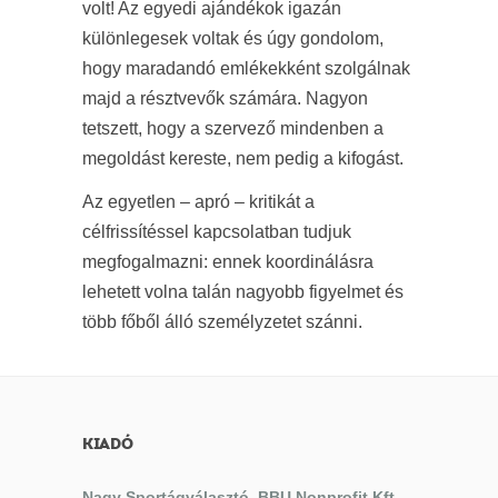
volt! Az egyedi ajándékok igazán
különlegesek voltak és úgy gondolom,
hogy maradandó emlékekként szolgálnak
majd a résztvevők számára. Nagyon
tetszett, hogy a szervező mindenben a
megoldást kereste, nem pedig a kifogást.
Az egyetlen – apró – kritikát a
célfrissítéssel kapcsolatban tudjuk
megfogalmazni: ennek koordinálásra
lehetett volna talán nagyobb figyelmet és
több főből álló személyzetet szánni.
KIADÓ
Nagy Sportágválasztó, BBU Nonprofit Kft.