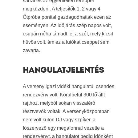
sárral és az egyenletlen tereppel
megküzdeni. A teljesítők 1, 2 vagy 4
Ötpróba ponttal gazdagodhattak ezen az
eseményen. Az időjárás szép napos volt,
csupán néha támadt fel a szél, mely kicsit
hűvös volt, ám ez a futókat cseppet sem
zavarta.
HANGULATJELENTÉS
A verseny igazi vidéki hangulatú, csendes
rendezvény volt. Körülbelül 300 fő állt
rajthoz, melyből sokan visszatérő
résztvevők voltak. A versenyközpontban
nem volt külön DJ vagy szpíker, a
főszervező egy megafonnal vezette a
rendezvényt, a hangulatot pedig időnként