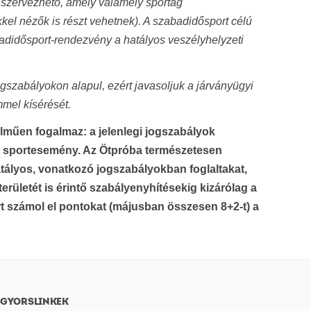
 szervezhető, amely valamely sportág
kel nézők is részt vehetnek). A szabadidősport célú
badidősport-rendezvény a hatályos veszélyhelyzeti
ogszabályokon alapul, ezért javasoljuk a járványügyi
mel kísérését.
lműen fogalmaz: a jelenlegi jogszabályok
ó sportesemény. Az Ötpróba természetesen
 hatályos, vonatkozó jogszabályokban foglaltakat,
erületét is érintő szabályenyhítésekig kizárólag a
rt számol el pontokat (májusban összesen 8+2-t) a
GYORSLINKEK