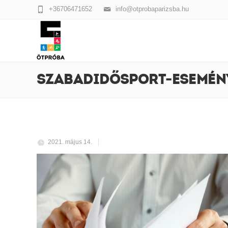
+36706471652
info@otprobaparizsba.hu
SZABADIDŐSPORT-ESEMÉNYE
2021. május 14.