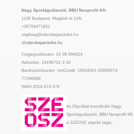
Nagy Sportágválasztó, BBU Nonprofit Kft.
1106 Budapest, Maglódi út 12/b
+36706471652
segitseg@otprobaparizsba.hu
@
otprobaparizsba.hu
Cégjegyzékszám: 01 09 994624
Adószám: 24186731-2-42
Bankszámlaszám: UniCredit- 10918001-00000074-
77290008
NAIH-2016-674-3-N
Az Ötpróbát koordináló Nagy
Sportágválasztó, BBU Nonprofit Kft.
a SZEOSZ alapító tagja.