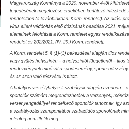
Magyarország Kormánya a 2020. november 4-től kihirdetett
terjedésének megelőzése érdekében korlátozó intézkedések
rendeletben (a továbbiakban: Korm. rendelet). Az oltási 
vírus elleni védőoltás első dózisának beadása 2021. május
elemeinek feloldását a Korm. rendelet egyes rendelkezése
rendelet és 202/2021. (IV. 29.) Korm. rendelet].
A Korm. rendelet 5. § (1)-(3) bekezdései alapján tilos rend
vagy gyűlés helyszínén – a helyszíntől függetlenül – tilos
rendezvénynek minősül a sportesemény, sportrendezvény i
és az azon való részvétel is tiltott.
A hatályos veszélyhelyzeti szabályok alapján azonban – a 
sportolók számára megrendezhetőek a versenyek, mérkőzé
versenyengedéllyel rendelkező sportolók tartoznak, így azon
a szabályozás szempontjából szabadidős sportolónak minős
jelenleg nem illetik meg.