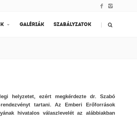
|
EK
GALÉRIÁK
SZABÁLYZATOK
legi helyzetet, ezért megkérdezte dr. Szabó
rendezvényt tartani. Az Emberi Erőforrások
nyának hivatalos válaszlevelét az alábbiakban