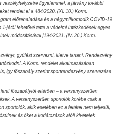
 veszélyhelyzetre figyelemmel, a járvány további
et rendelt el a 484/2020. (XI. 10.) Korm.
program előrehaladása és a négymilliomodik COVID-19
 1-jétől lehetővé tette a védelmi intézkedések egyes
inek módosításával [194/2021. (IV. 26.) Korm.
ezvényt, gyűlést szervezni, illetve tartani. Rendezvény
 tartózkodni. A Korm. rendelet alkalmazásában
s, így főszabály szerint sportrendezvény szervezése
fenti főszabálytól eltérően – a versenyszerűen
sek. A versenyszerűen sportolók körébe csak a
 sportolók, akik esetében ez a feltétel nem teljesül,
ülnek és őket a korlátozások alóli kivételek