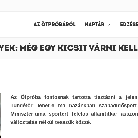
AZ ÖTPRÓBÁRÓL
NAPTÁR
EDZÉS
K: MÉG EGY KICSIT VÁRNI KELL
Az Ötpróba fontosnak tartotta tisztázni a jelen
Tündétől: lehet-e ma hazánkban szabadidősport-
Minisztériuma sportért felelős államtitkár asszo
változtatás nélkül tesszük közzé.