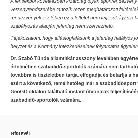
A fentiekből következően kizárólag olyan sportrendezvény
versenyrendszerébe tartozik (ezen meghatározott feltételek
rendezvények esetében ez a feltétel nem teljesül, így sza
szabályozás alapján jelenleg nem szervezhető.
Tájékoztatom, hogy állásfoglalásunk a jelenleg hatályos j
helyzet és a Kormány intézkedéseinek folyamatos figyelem
Dr. Szabó Tünde államtitkár asszony levelében egyérte
értelmében szabadidő-sportolók számára nem tarthat
továbbra is tiszteletben tartja, elfogadja és betartja a
ezért a következő, remélhetőleg már a szabadidősport t
GeoGO oldalon található instant útvonalak teljesítéséé
szabadidő-sportolók számára.
HÍRLEVÉL