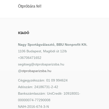
Ötpróbára fel!
KIADÓ
Nagy Sportágválasztó, BBU Nonprofit Kft.
1106 Budapest, Maglódi út 12/b
+36706471652
segitseg@otprobaparizsba.hu
@
otprobaparizsba.hu
Cégjegyzékszám: 01 09 994624
Adószám: 24186731-2-42
Bankszámlaszám: UniCredit- 10918001-
00000074-77290008
NAIH-2016-674-3-N