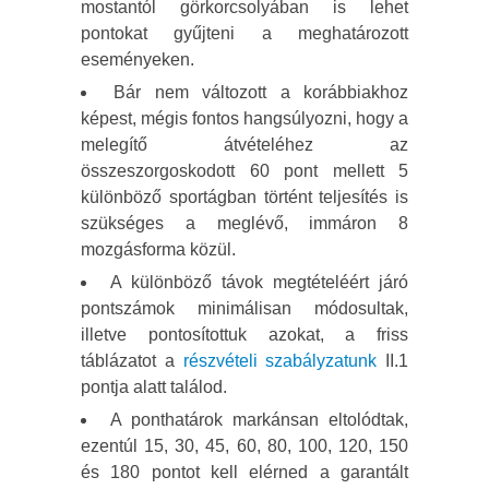
mostantól görkorcsolyában is lehet
pontokat gyűjteni a meghatározott
eseményeken.
Bár nem változott a korábbiakhoz
képest, mégis fontos hangsúlyozni, hogy a
melegítő átvételéhez az
összeszorgoskodott 60 pont mellett 5
különböző sportágban történt teljesítés is
szükséges a meglévő, immáron 8
mozgásforma közül.
A különböző távok megtételéért járó
pontszámok minimálisan módosultak,
illetve pontosítottuk azokat, a friss
táblázatot a
részvételi szabályzatunk
II.1
pontja alatt találod.
A ponthatárok markánsan eltolódtak,
ezentúl 15, 30, 45, 60, 80, 100, 120, 150
és 180 pontot kell elérned a garantált