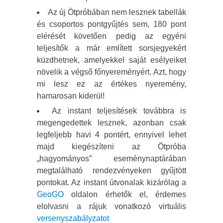
Az új Ötpróbában nem lesznek tabellák
és csoportos pontgyűjtés sem, 180 pont
elérését követően pedig az egyéni
teljesítők a már említett sorsjegyekért
küzdhetnek, amelyekkel saját esélyeiket
növelik a végső főnyereményért. Azt, hogy
mi lesz ez az értékes nyeremény,
hamarosan kiderül!
Az instant teljesítések továbbra is
megengedettek lesznek, azonban csak
legfeljebb havi 4 pontért, ennyivel lehet
majd kiegészíteni az Ötpróba
„hagyományos” eseménynaptárában
megtalálható rendezvényeken gyűjtött
pontokat. Az instant útvonalak kizárólag a
GeoGO
oldalon érhetők el, érdemes
elolvasni a rájuk vonatkozó virtuális
versenyszabályzatot