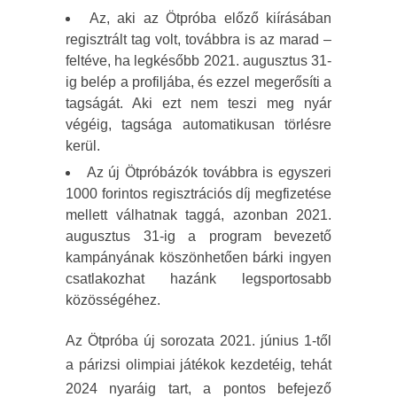
Az, aki az Ötpróba előző kiírásában
regisztrált tag volt, továbbra is az marad –
feltéve, ha legkésőbb 2021. augusztus 31-
ig belép a profiljába, és ezzel megerősíti a
tagságát. Aki ezt nem teszi meg nyár
végéig, tagsága automatikusan törlésre
kerül.
Az új Ötpróbázók továbbra is egyszeri
1000 forintos regisztrációs díj megfizetése
mellett válhatnak taggá, azonban 2021.
augusztus 31-ig a program bevezető
kampányának köszönhetően bárki ingyen
csatlakozhat hazánk legsportosabb
közösségéhez.
Az Ötpróba új sorozata 2021. június 1-től
a párizsi olimpiai játékok kezdetéig, tehát
2024 nyaráig tart, a pontos befejező