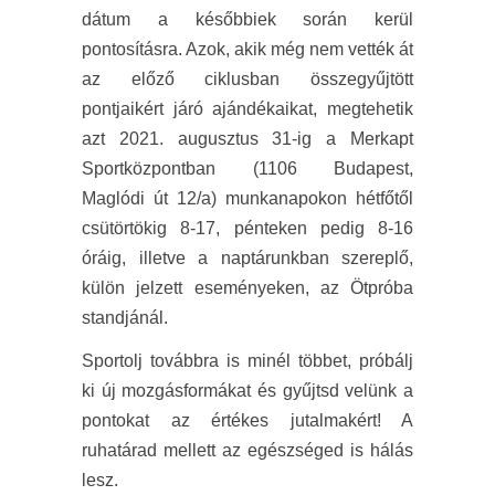
dátum a későbbiek során kerül
pontosításra. Azok, akik még nem vették át
az előző ciklusban összegyűjtött
pontjaikért járó ajándékaikat, megtehetik
azt 2021. augusztus 31-ig a Merkapt
Sportközpontban (1106 Budapest,
Maglódi út 12/a) munkanapokon hétfőtől
csütörtökig 8-17, pénteken pedig 8-16
óráig, illetve a naptárunkban szereplő,
külön jelzett eseményeken, az Ötpróba
standjánál.
Sportolj továbbra is minél többet, próbálj
ki új mozgásformákat és gyűjtsd velünk a
pontokat az értékes jutalmakért! A
ruhatárad mellett az egészséged is hálás
lesz.