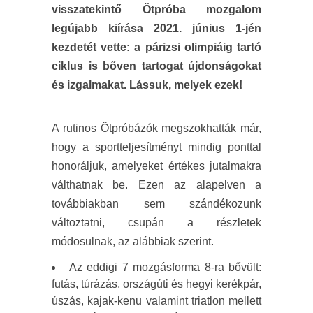
visszatekintő Ötpróba mozgalom
legújabb kiírása 2021. június 1-jén
kezdetét vette: a párizsi olimpiáig tartó
ciklus is bőven tartogat újdonságokat
és izgalmakat. Lássuk, melyek ezek!
A rutinos Ötpróbázók megszokhatták már,
hogy a sportteljesítményt mindig ponttal
honoráljuk, amelyeket értékes jutalmakra
válthatnak be. Ezen az alapelven a
továbbiakban sem szándékozunk
változtatni, csupán a részletek
módosulnak, az alábbiak szerint.
Az eddigi 7 mozgásforma 8-ra bővült:
futás, túrázás, országúti és hegyi kerékpár,
úszás, kajak-kenu valamint triatlon mellett