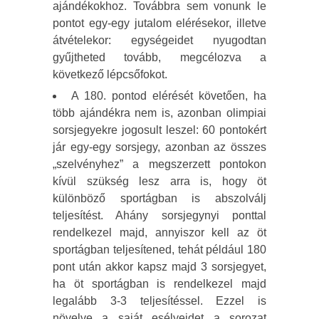
ajándékokhoz. Továbbra sem vonunk le
pontot egy-egy jutalom elérésekor, illetve
átvételekor: egységeidet nyugodtan
gyűjtheted tovább, megcélozva a
következő lépcsőfokot.
A 180. pontod elérését követően, ha
több ajándékra nem is, azonban olimpiai
sorsjegyekre jogosult leszel: 60 pontokért
jár egy-egy sorsjegy, azonban az összes
„szelvényhez” a megszerzett pontokon
kívül szükség lesz arra is, hogy öt
különböző sportágban is abszolválj
teljesítést. Ahány sorsjegynyi ponttal
rendelkezel majd, annyiszor kell az öt
sportágban teljesítened, tehát például 180
pont után akkor kapsz majd 3 sorsjegyet,
ha öt sportágban is rendelkezel majd
legalább 3-3 teljesítéssel. Ezzel is
növelve a saját esélyeidet a sorozat