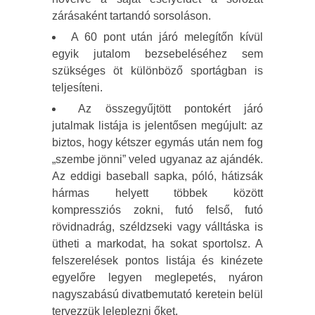
zárásaként tartandó sorsoláson.
A 60 pont után járó melegítőn kívül
egyik jutalom bezsebeléséhez sem
szükséges öt különböző sportágban is
teljesíteni.
Az összegyűjtött pontokért járó
jutalmak listája is jelentősen megújult: az
biztos, hogy kétszer egymás után nem fog
„szembe jönni” veled ugyanaz az ajándék.
Az eddigi baseball sapka, póló, hátizsák
hármas helyett többek között
kompressziós zokni, futó felső, futó
rövidnadrág, széldzseki vagy válltáska is
ütheti a markodat, ha sokat sportolsz. A
felszerelések pontos listája és kinézete
egyelőre legyen meglepetés, nyáron
nagyszabású divatbemutató keretein belül
tervezzük leleplezni őket.