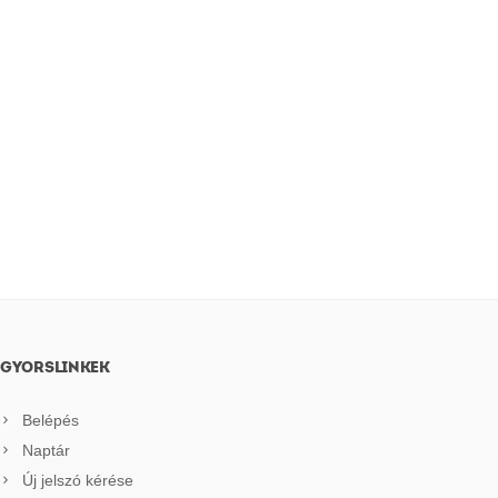
GYORSLINKEK
Belépés
Naptár
Új jelszó kérése