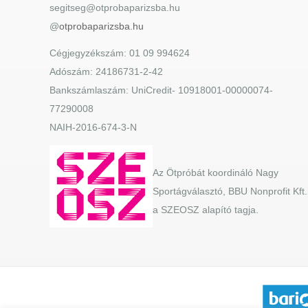
segitseg@otprobaparizsba.hu
@
otprobaparizsba.hu
Cégjegyzékszám: 01 09 994624
Adószám: 24186731-2-42
Bankszámlaszám: UniCredit- 10918001-00000074-
77290008
NAIH-2016-674-3-N
Az Ötpróbát koordináló Nagy
Sportágválasztó, BBU Nonprofit Kft.
a SZEOSZ alapító tagja.