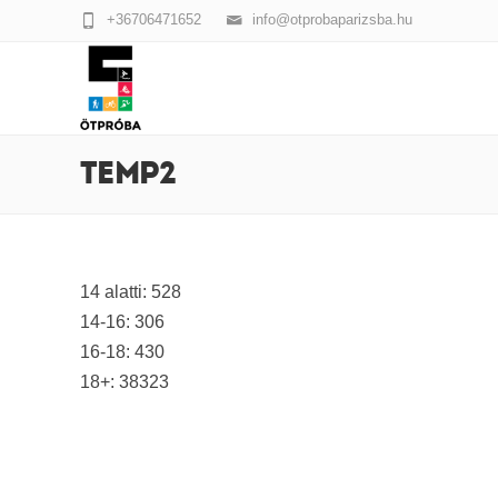
+36706471652
info@otprobaparizsba.hu
TEMP2
14 alatti: 528
14-16: 306
16-18: 430
18+: 38323