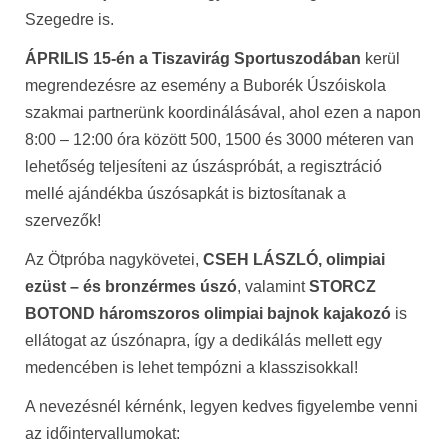
Szegedre is.
ÁPRILIS 15-én a Tiszavirág Sportuszodában
kerül
megrendezésre az esemény a Buborék Úszóiskola
szakmai partnerünk koordinálásával, ahol ezen a napon
8:00 – 12:00 óra között 500, 1500 és 3000 méteren van
lehetőség teljesíteni az úszáspróbát, a regisztráció
mellé ajándékba úszósapkát is biztosítanak a
szervezők!
Az Ötpróba nagykövetei,
CSEH LÁSZLÓ, olimpiai
ezüst – és bronzérmes úszó
, valamint
STORCZ
BOTOND háromszoros olimpiai bajnok kajakozó
is
ellátogat az úszónapra, így a dedikálás mellett egy
medencében is lehet tempózni a klasszisokkal!
A nevezésnél kérnénk, legyen kedves figyelembe venni
az időintervallumokat: