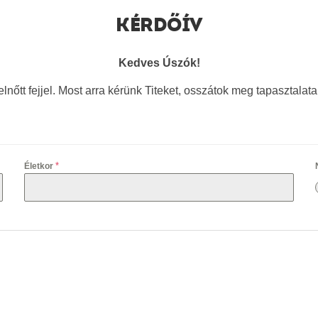
KÉRDŐÍV
Kedves Úszók!
elnőtt fejjel. Most arra kérünk Titeket, osszátok meg tapasztal
*
Életkor