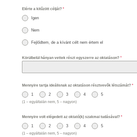
Elérte a kitűzött célját?
*
Igen
Nem
Fejlődtem, de a kívánt célt nem értem el
*
Körülbelül hányan vettek részt egyszerre az oktatáson?
Mennyire tartja ideálisnak az oktatáson résztvevők létszámát?
*
1
2
3
4
5
(1 – egyáltalán nem, 5 – nagyon)
Mennyire volt elégedett az oktató(k) szakmai tudásával?
*
1
2
3
4
5
(1 – egyáltalán nem, 5 – nagyon)