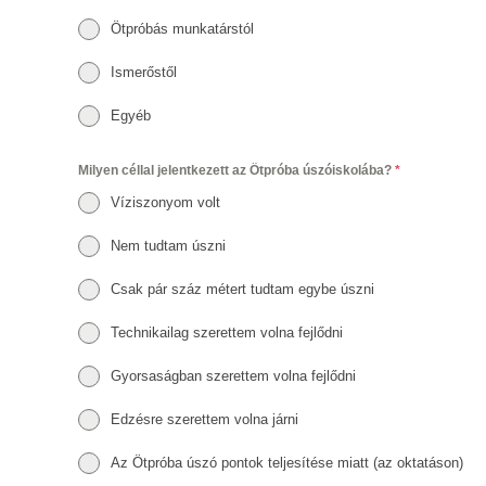
Ötpróbás munkatárstól
Ismerőstől
Egyéb
Milyen céllal jelentkezett az Ötpróba úszóiskolába?
*
Víziszonyom volt
Nem tudtam úszni
Csak pár száz métert tudtam egybe úszni
Technikailag szerettem volna fejlődni
Gyorsaságban szerettem volna fejlődni
Edzésre szerettem volna járni
Az Ötpróba úszó pontok teljesítése miatt (az oktatáson)