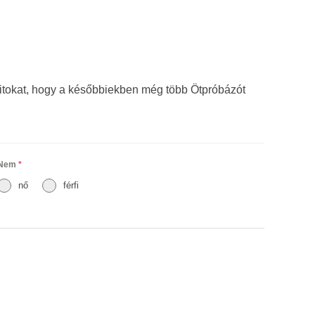
ataitokat, hogy a későbbiekben még több Ötpróbázót
Nem
*
nő
férfi