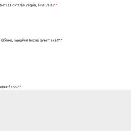
ért) az oktatás végén, élne vele?
*
y időben, magával hozná gyermekét?
*
*
z oktatáson?