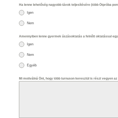
Ha lenne lehetőség nagyobb távok teljesítésére (több Ötpróba pont
Igen
Nem
Amennyiben lenne gyermek úszásoktatás a felnőtt oktatással eg
Igen
Nem
Egyéb
Mi motiválná Önt, hogy több turnuson keresztül is részt vegyen a