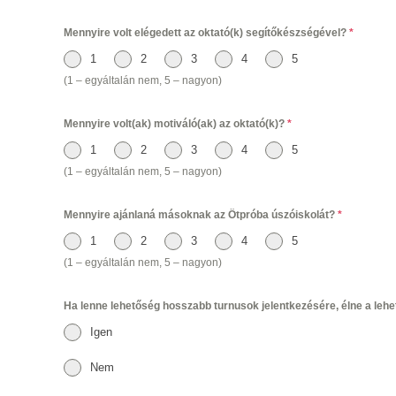
Mennyire volt elégedett az oktató(k) segítőkészségével?
*
1
2
3
4
5
(1 – egyáltalán nem, 5 – nagyon)
Mennyire volt(ak) motiváló(ak) az oktató(k)?
*
1
2
3
4
5
(1 – egyáltalán nem, 5 – nagyon)
Mennyire ajánlaná másoknak az Ötpróba úszóiskolát?
*
1
2
3
4
5
(1 – egyáltalán nem, 5 – nagyon)
Ha lenne lehetőség hosszabb turnusok jelentkezésére, élne a leh
Igen
Nem