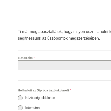
Ti már megtapasztaltátok, hogy milyen úszni tanulni f
segíthessünk az úszópontok megszerzésében.
*
E-mail cím
Hol hallott az Ötpróba úszóiskoláról?
*
Közösségi oldalakon
Interneten